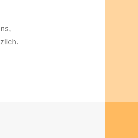
g
ns,
zlich.