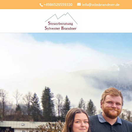
+4986526559330
info@stbsbrandner.de