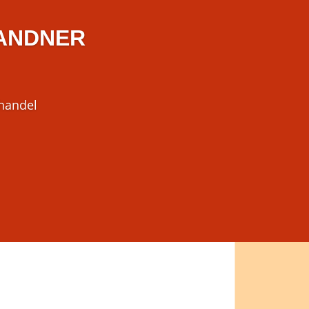
ANDNER
lhandel